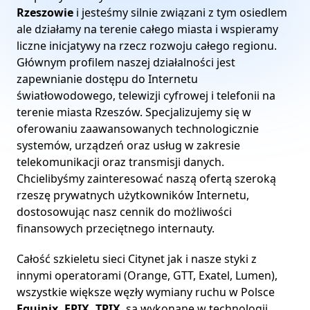
Rzeszowie
i jesteśmy silnie związani z tym osiedlem
ale działamy na terenie całego miasta i wspieramy
liczne inicjatywy na rzecz rozwoju całego regionu.
Głównym profilem naszej działalności jest
zapewnianie dostępu do Internetu
światłowodowego, telewizji cyfrowej i telefonii na
terenie miasta Rzeszów. Specjalizujemy się w
oferowaniu zaawansowanych technologicznie
systemów, urządzeń oraz usług w zakresie
telekomunikacji oraz transmisji danych.
Chcielibyśmy zainteresować naszą ofertą szeroką
rzeszę prywatnych użytkowników Internetu,
dostosowując nasz cennik do możliwości
finansowych przeciętnego internauty.
Całość szkieletu sieci Citynet jak i nasze styki z
innymi operatorami (Orange, GTT, Exatel, Lumen),
wszystkie większe węzły wymiany ruchu w Polsce
Equinix, EPIX, TPIX
, są wykonane w technologii