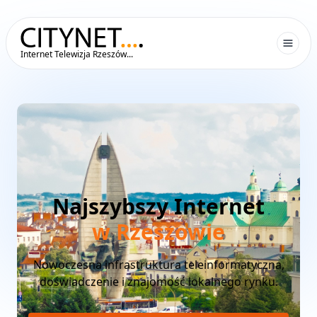
Internet Telewizja Rzeszów...
Najszybszy Internet
w Rzeszowie
Nowoczesna infrastruktura teleinformatyczna,
doświadczenie i znajomość lokalnego rynku.