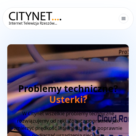
Internet Telewizja Rzeszów...
Problemy techniczne?
Usterki?
W Citynet wszelkie problemy techniczne
rozwiązujemy od ręki. Zobacz poprawnie jak
zmierzyć prędkość Internetu lub jak poprawnie
podłączać urządzenia sieciowe.