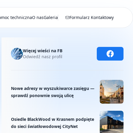
omoc techniczna
O nas
Galeria
Formularz Kontaktowy
Więcej wieści na FB
Odwiedź nasz profil
Nowe adresy w wyszukiwarce zasięgu —
sprawdź ponownie swoją ulicę
Osiedle BlackWood w Krasnem podpięte
do sieci światłowodowej CityNet