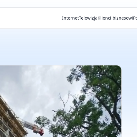
Internet
Telewizja
Klienci biznesowi
P