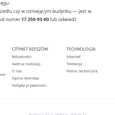
ięgu.
iedlu czy w istniejącym budynku — jest w
pod numer
17 250-93-00
lub odwiedź
CITYNET RZESZÓW
TECHNOLOGIA
Aktualności
Internet
Galeria realizacji
Telewizja
O nas
Pomoc techniczna
szów
Opinie klientów
Polityka prywatności
Realizacja: in2.pl
·
· 2026-06-17
16d94c9